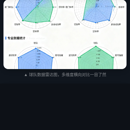
▲ 球队数据雷达图，多维度横向对比一目了然
📊 历史交锋记录：曼城 vs 阿森纳（近10
场）
近10次交手，曼城取得6胜2平2负占据明显优势，场
均进球2.1个，阿森纳场均进球1.3个。最近一次交锋