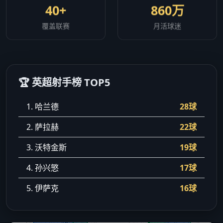
40+
860万
覆盖联赛
月活球迷
🏆 英超射手榜 TOP5
1. 哈兰德
28球
2. 萨拉赫
22球
3. 沃特金斯
19球
4. 孙兴慜
17球
5. 伊萨克
16球