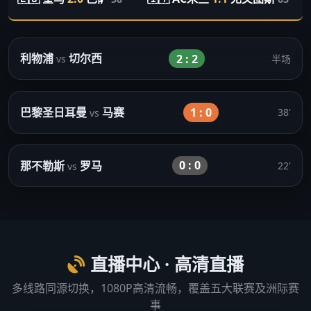
利物浦
切尔西
2 : 2
半场
vs
巴黎圣日耳曼
马赛
1 : 0
38'
vs
那不勒斯
罗马
0 : 0
22'
vs
直播中心 · 高清直播
多线路同源切换，1080P高清流畅，覆盖五大联赛及洲际赛
事