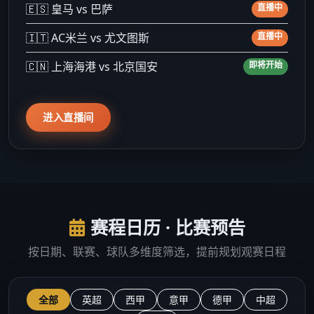
🇪🇸 皇马 vs 巴萨
直播中
🇮🇹 AC米兰 vs 尤文图斯
直播中
🇨🇳 上海海港 vs 北京国安
即将开始
进入直播间
赛程日历 · 比赛预告
按日期、联赛、球队多维度筛选，提前规划观赛日程
全部
英超
西甲
意甲
德甲
中超