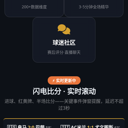
200+数据维度
3-5分钟全场精华
球迷社区
赛后评分·直播聊天
⚡ 实时更新中
闪电比分 · 实时滚动
进球、红黄牌、半场比分——关键事件弹窗提醒，延迟不超
过3秒
🇪🇸 皇马
2:0
巴萨
🇮🇹 AC米兰
1:1
尤文图斯
🇩
58'
63'